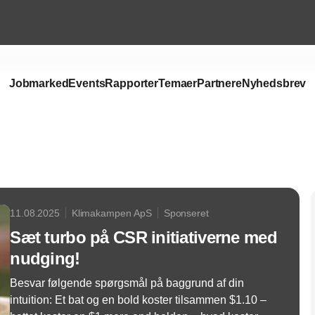
Jobmarked
Events
Rapporter
Temaer
Partnere
Nyhedsbrev
Annonce
11.08.2025
Klimakampen ApS
Sponseret
Sæt turbo på CSR initiativerne med
nudging!
Besvar følgende spørgsmål på baggrund af din
intuition: Et bat og en bold koster tilsammen $1.10 –