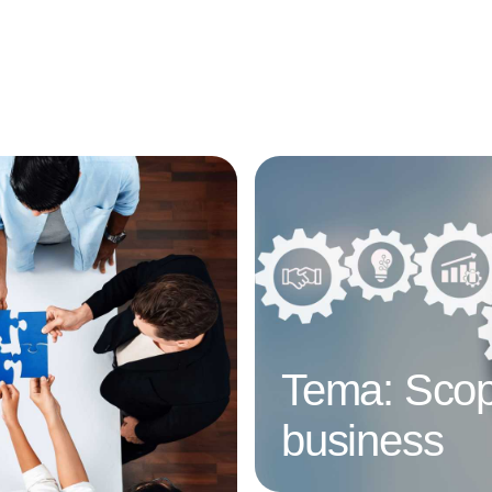
Annonce
Tema: Scop
business