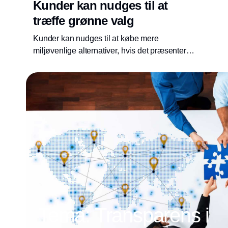
Kunder kan nudges til at
træffe grønne valg
Kunder kan nudges til at købe mere
miljøvenlige alternativer, hvis det præsenteres
som et standardvalg, viser forskning. Kræver
det et aktivt tilvalg slår mindre end 10 procent
til.
Tema: Transparens i