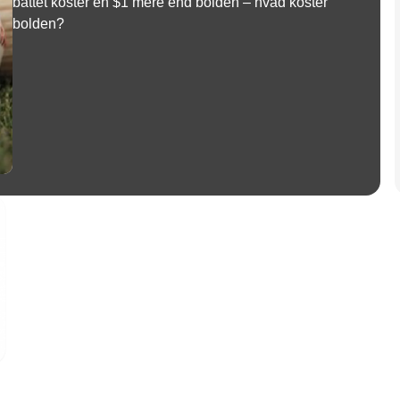
battet koster en $1 mere end bolden – hvad koster
bolden?