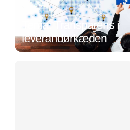
Tema: Transparens i
leverandørkæden