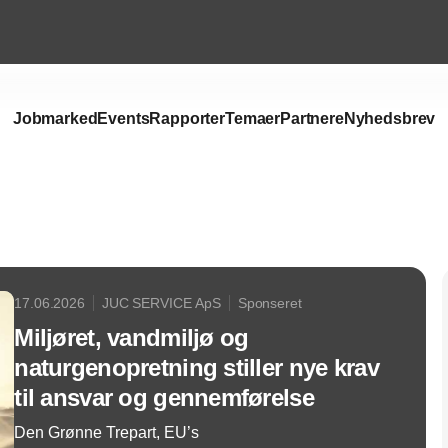
Jobmarked
Events
Rapporter
Temaer
Partnere
Nyhedsbrev
Annonce
17.06.2026
JUC SERVICE ApS
Sponseret
Miljøret, vandmiljø og
naturgenopretning stiller nye krav
til ansvar og gennemførelse
Den Grønne Trepart, EU’s