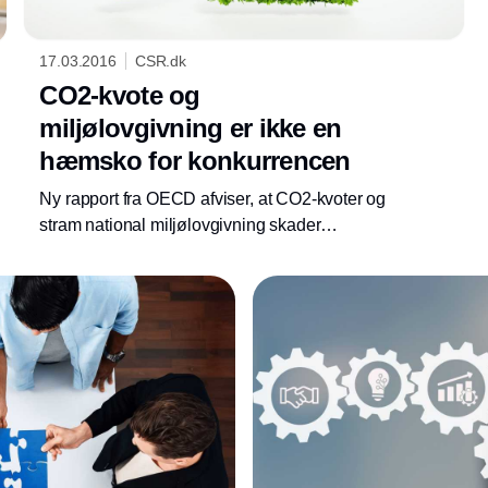
17.03.2016
CSR.dk
CO2-kvote og
miljølovgivning er ikke en
hæmsko for konkurrencen
Ny rapport fra OECD afviser, at CO2-kvoter og
stram national miljølovgivning skader
eksportvirksomheders konkurrenceevne.
Annonce