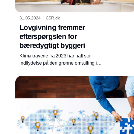
31.05.2024
CSR.dk
Lovgivning fremmer
efterspørgslen for
bæredygtigt byggeri
Klimakravene fra 2023 har haft stor
indflydelse på den grønne omstilling i
byggeriet, viser en undersøgelse blandt
kunder hos byggecenterkæden STARK.
Resultaterne peger på, at regeringens nye
aftale om skærpede klimakrav vil accelerere
det bæredygtige byggeri i Danmark.