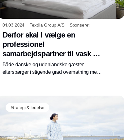
04.03.2024
Textilia Group A/S
Sponseret
Derfor skal I vælge en
professionel
samarbejdspartner til vask og
håndtering af jeres tekstiler
Både danske og udenlandske gæster
efterspørger i stigende grad overnatning med
omtanke for miljøet. Det stiller ikke blot krav til
valget af råvarer i restauranten, men også til
jeres valg, håndtering og forbrug af tekstiler.
Derfor kan det være en god idé at alliere sig
Strategi & ledelse
med en professionel samarbejdspartner, der
kan stå for indkøb, vask og håndtering af jeres
tekstiler.