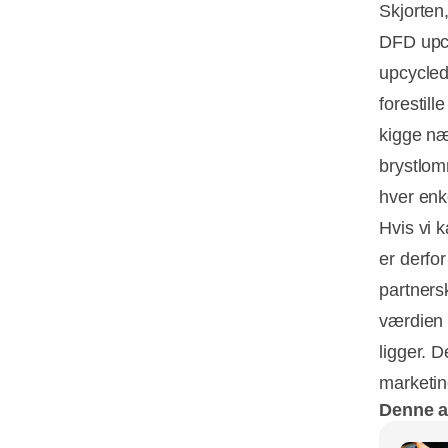
Skjorten
DFD upcy
upcycled
forestill
kigge næ
brystlomm
hver enke
Hvis vi k
er derfo
partners
værdien 
ligger. 
marketin
Denne ar