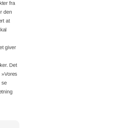
ter fra
er den
rt at
skal
et giver
ker. Det
. »Vores
 se
etning