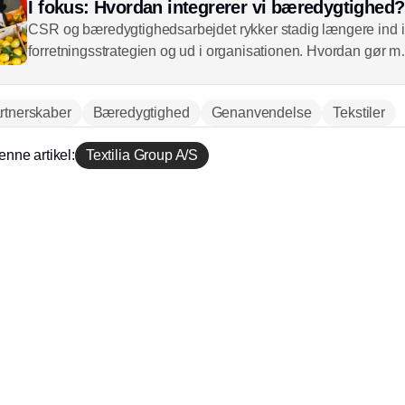
I fokus: Hvordan integrerer vi bæredygtighed?
CSR og bæredygtighedsarbejdet rykker stadig længere ind i
forretningsstrategien og ud i organisationen. Hvordan gør m
begge dele klogt og virkningsfuldt?
rtnerskaber
Bæredygtighed
Genanvendelse
Tekstiler
enne artikel:
Textilia Group A/S