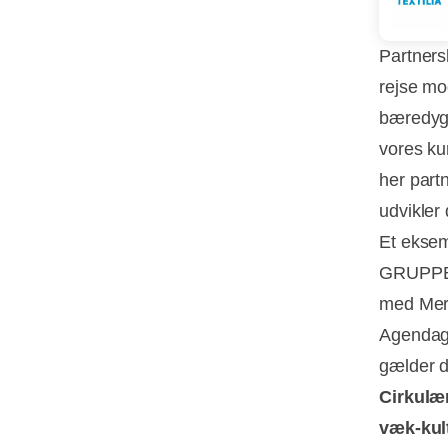
Partners
rejse mo
bæredygt
vores ku
her part
udvikle
Et eksem
GRUPPEN
med Mer
Agendage
gælder d
Cirkulæ
væk-kul