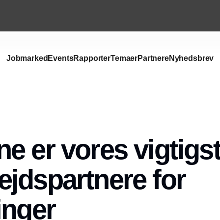
Jobmarked
Events
Rapporter
Temaer
Partnere
Nyhedsbrev
e er vores vigtigs
jdspartnere for
inger