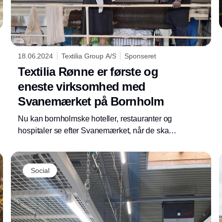
18.06.2024
Textilia Group A/S
Sponseret
Textilia Rønne er første og
eneste virksomhed med
Svanemærket på Bornholm
Nu kan bornholmske hoteller, restauranter og
hospitaler se efter Svanemærket, når de skal
have vasket arbejdstøj, duge eller sengetøj.
Textilia Rønne har nemlig som det 15. Textilia-
vaskeri netop opnået Svanemærket. Vaskeriet
Social
er den eneste virksomhed på Bornholm
certificeret med det officielle nordiske
miljømærke.