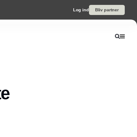
Log ind
Bliv partner
te