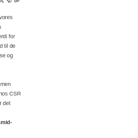
 vores
s
rdi for
 til de
jse og
ammen
 hos CSR
r det
smid-