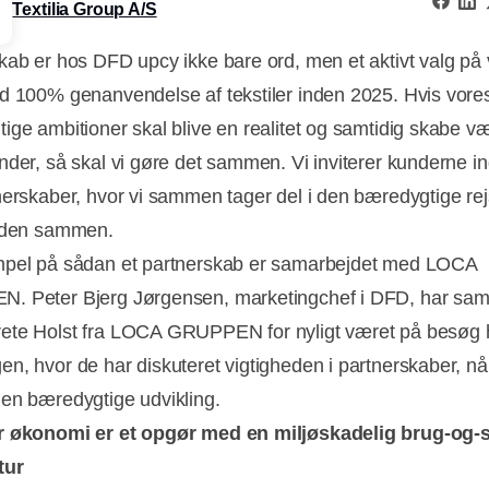
Textilia Group A/S
kab er hos DFD upcy ikke bare ord, men et aktivt valg på
d 100% genanvendelse af tekstiler inden 2025. Hvis vore
ige ambitioner skal blive en realitet og samtidig skabe væ
nder, så skal vi gøre det sammen. Vi inviterer kunderne ind
nerskaber, hvor vi sammen tager del i den bæredygtige re
r den sammen.
pel på sådan et partnerskab er samarbejdet med LOCA
. Peter Bjerg Jørgensen, marketingchef i DFD, har s
ete Holst fra LOCA GRUPPEN for nyligt været på besøg
n, hvor de har diskuteret vigtigheden i partnerskaber, nå
en bæredygtige udvikling.
r økonomi er et opgør med en miljøskadelig brug-og-
tur