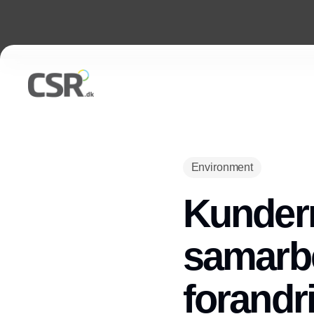
Environment
Kundern
samarbe
forandr