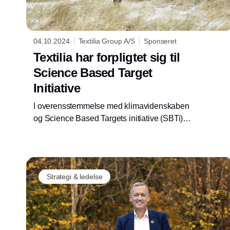
04.10.2024
Textilia Group A/S
Sponseret
Textilia har forpligtet sig til
Science Based Target
Initiative
I overensstemmelse med klimavidenskaben
og Science Based Targets initiative (SBTi)
forpligter vi i Textilia Group os til at sætte mål
for at reducere CO2-udledningen – både i
vores egen drift og i værdikæden. Dermed
tager vi det næste skridt på rejsen mod en
Strategi & ledelse
mere bæredygtig vaskeri- og tekstilservice.