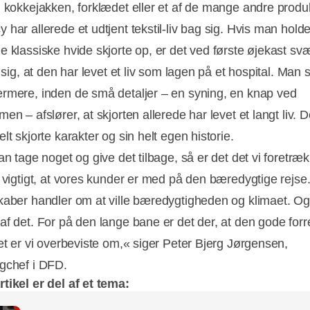
, kokkejakken, forklædet eller et af de mange andre produk
 har allerede et udtjent tekstil-liv bag sig. Hvis man hold
e klassiske hvide skjorte op, er det ved første øjekast svæ
e sig, at den har levet et liv som lagen på et hospital. Man 
rmere, inden de små detaljer – en syning, en knap ved
en – afslører, at skjorten allerede har levet et langt liv. D
lt skjorte karakter og sin helt egen historie.
an tage noget og give det tilbage, så er det det vi foretræk
r vigtigt, at vores kunder er med på den bæredygtige rejse
kaber handler om at ville bæredygtigheden og klimaet. Og
af det. For på den lange bane er det der, at den gode forr
Det er vi overbeviste om,« siger Peter Bjerg Jørgensen,
gchef i DFD.
tikel er del af et tema: