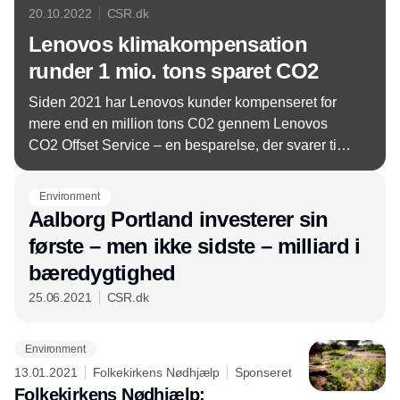
20.10.2022
CSR.dk
Lenovos klimakompensation
runder 1 mio. tons sparet CO2
Siden 2021 har Lenovos kunder kompenseret for
mere end en million tons C02 gennem Lenovos
CO2 Offset Service – en besparelse, der svarer til
mere end 215.000 personbiler årlige udledning.
Environment
Aalborg Portland investerer sin
første – men ikke sidste – milliard i
bæredygtighed
25.06.2021
CSR.dk
Environment
13.01.2021
Folkekirkens Nødhjælp
Sponseret
Folkekirkens Nødhjælp: