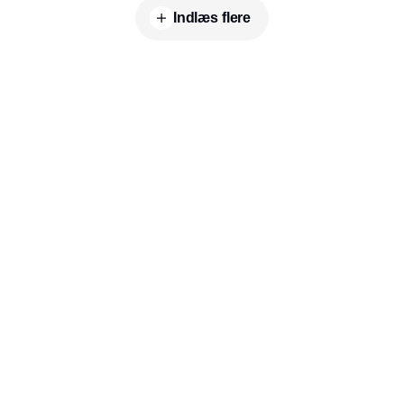
Indlæs flere
Udgiver
Horisont Gruppen a/s
Strandlodsvej 44
2300 København S
Telefon:
53506060
www.horisontgruppen.dk
Indhold
Environment
Strategi og
Partnere
Governance
ledelse
RSS-feed
Kommunikation
Værdikæden
Nyhedsbrev
Rapportering
Rapporter og