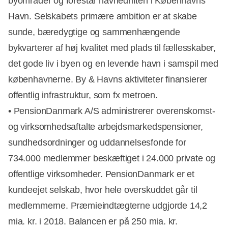
byområder og forestår havnedriften i Københavns
Havn. Selskabets primære ambition er at skabe
sunde, bæredygtige og sammenhængende
bykvarterer af høj kvalitet med plads til fællesskaber,
det gode liv i byen og en levende havn i samspil med
københavnerne. By & Havns aktiviteter finansierer
offentlig infrastruktur, som fx metroen.
• PensionDanmark A/S administrerer overenskomst-
og virksomhedsaftalte arbejdsmarkedspensioner,
sundhedsordninger og uddannelsesfonde for
734.000 medlemmer beskæftiget i 24.000 private og
offentlige virksomheder. PensionDanmark er et
kundeejet selskab, hvor hele overskuddet går til
medlemmerne. Præmieindtægterne udgjorde 14,2
mia. kr. i 2018. Balancen er på 250 mia. kr.