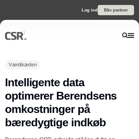
Log ind
Bliv partner
Værdikæden
Intelligente data
optimerer Berendsens
omkostninger på
bæredygtige indkøb