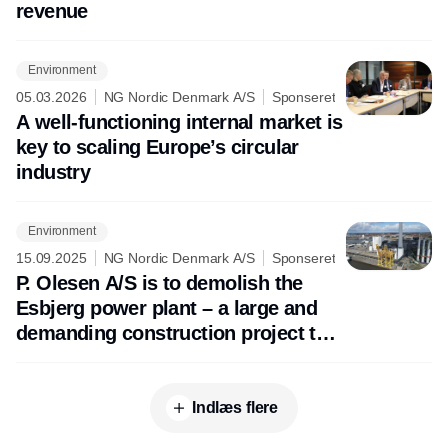
revenue
Environment
05.03.2026
NG Nordic Denmark A/S
Sponseret
A well-functioning internal market is
key to scaling Europe’s circular
industry
Environment
15.09.2025
NG Nordic Denmark A/S
Sponseret
P. Olesen A/S is to demolish the
Esbjerg power plant – a large and
demanding construction project that
will circulate up to 99% of the
materials
Indlæs flere