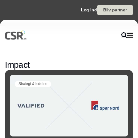
Log ind
Bliv partner
Annonce
Impact
Strategi & ledelse