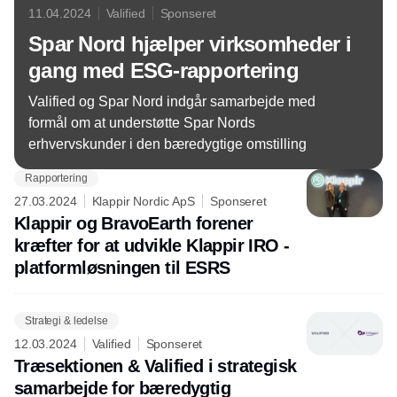
11.04.2024
Valified
Sponseret
Spar Nord hjælper virksomheder i
gang med ESG-rapportering
Valified og Spar Nord indgår samarbejde med
formål om at understøtte Spar Nords
erhvervskunder i den bæredygtige omstilling
Rapportering
27.03.2024
Klappir Nordic ApS
Sponseret
Klappir og BravoEarth forener
kræfter for at udvikle Klappir IRO -
platformløsningen til ESRS
Strategi & ledelse
12.03.2024
Valified
Sponseret
Træsektionen & Valified i strategisk
samarbejde for bæredygtig