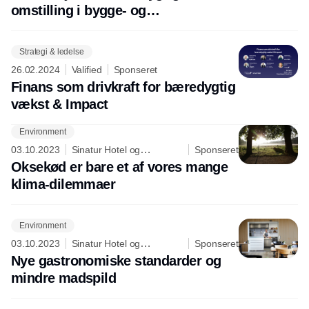
omstilling i bygge- og
anlægssektoren
Strategi & ledelse
26.02.2024
Valified
Sponseret
Finans som drivkraft for bæredygtig
vækst & Impact
Environment
Annonce
03.10.2023
Sinatur Hotel og
Sponseret
Konference
Oksekød er bare et af vores mange
klima-dilemmaer
Environment
03.10.2023
Sinatur Hotel og
Sponseret
Konference
Nye gastronomiske standarder og
mindre madspild