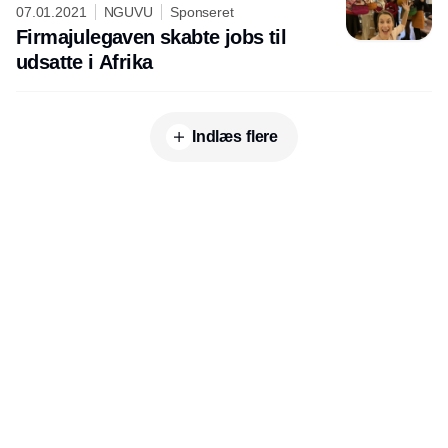
07.01.2021
NGUVU
Sponseret
Firmajulegaven skabte jobs til
udsatte i Afrika
Indlæs flere
Annonce
Udgiver
Horisont Gruppen a/s
Strandlodsvej 44
2300 København S
Telefon:
53506060
www.horisontgruppen.dk