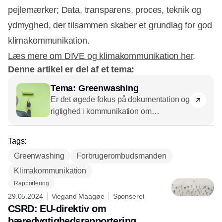
pejlemærker; Data, transparens, proces, teknik og
ydmyghed, der tilsammen skaber et grundlag for god
klimakommunikation.
Læs mere om DIVE og klimakommunikation her
.
Denne artikel er del af et tema:
Tema: Greenwashing
Er det øgede fokus på dokumentation og
rigtighed i kommunikation om
bæredygtige tiltag nødvendigt eller
ærgerligt? Giver det bedre information til
Tags:
forbrugere eller bare mere stille
Greenwashing
Forbrugerombudsmanden
virksomheder?
CSR.dk
spørger
Klimakommunikation
eksperter og rådgivere.
Rapportering
29.05.2024
Viegand Maagøe
Sponseret
CSRD: EU-direktiv om
bæredygtighedsrapportering