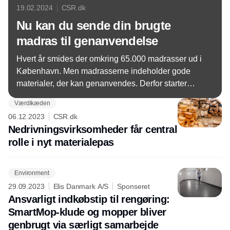
19.02.2024
CSR.dk
Nu kan du sende din brugte
madras til genanvendelse
Hvert år smides der omkring 65.000 madrasser ud i
København. Men madrasserne indeholder gode
materialer, der kan genanvendes. Derfor starter
Københavns Kommune et nyt forsøg.
Værdikæden
06.12.2023
CSR.dk
Nedrivningsvirksomheder får central
rolle i nyt materialepas
Environment
29.09.2023
Elis Danmark A/S
Sponseret
Ansvarligt indkøbstip til rengøring:
SmartMop-klude og mopper bliver
genbrugt via særligt samarbejde