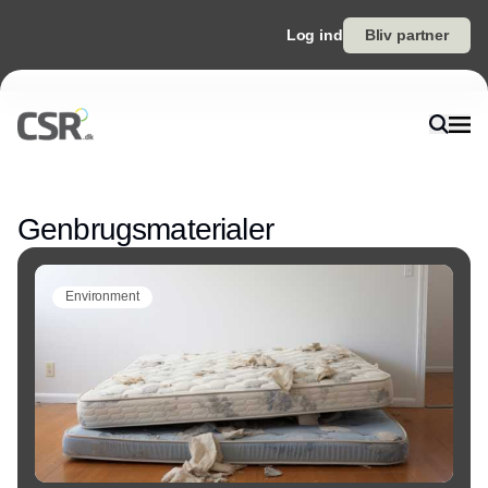
Log ind
Bliv partner
Annonce
Genbrugsmaterialer
Environment