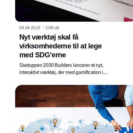
04.04.2019
CSR.dk
Nyt værktøj skal få
virksomhederne til at lege
med SDG’erne
Startuppen 2030 Builders lancerer et nyt,
interaktivt værktøj, der med gamification i
højsædet skal hjælpe virksomheder i alle
størrelser med at trække FN’s Verdensmål ind
i driften og skabe værdi for hele selskabet.