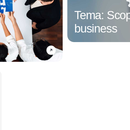
Tema: Scop
business
Annonce