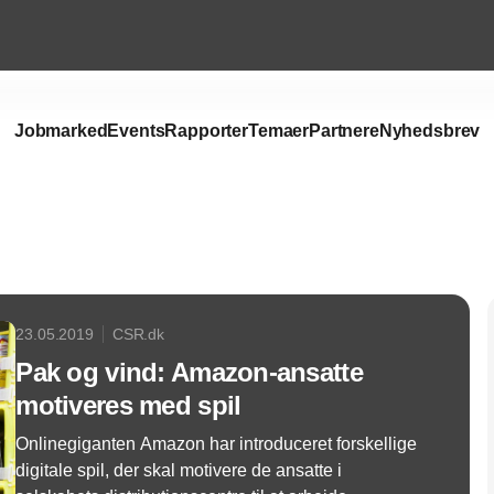
Jobmarked
Events
Rapporter
Temaer
Partnere
Nyhedsbrev
Annonce
23.05.2019
CSR.dk
Pak og vind: Amazon-ansatte
motiveres med spil
Onlinegiganten Amazon har introduceret forskellige
digitale spil, der skal motivere de ansatte i