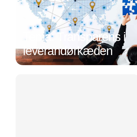
Tema: Transparens i
leverandørkæden