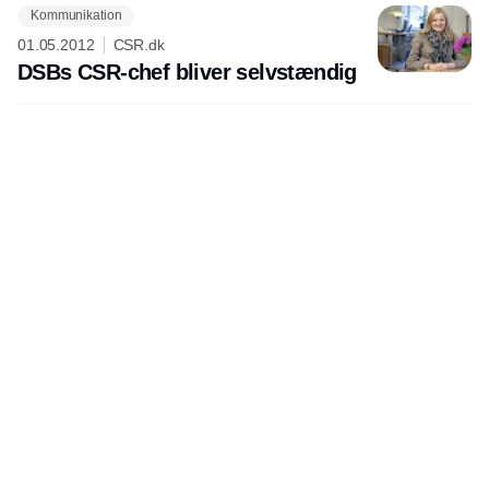
Kommunikation
Annonce
01.05.2012
CSR.dk
DSBs CSR-chef bliver selvstændig
Annonce
Udgiver
Horisont Gruppen a/s
Strandlodsvej 44
2300 København S
Telefon:
53506060
www.horisontgruppen.dk
Indhold
Environment
Strategi og
Partnere
Governance
ledelse
RSS-feed