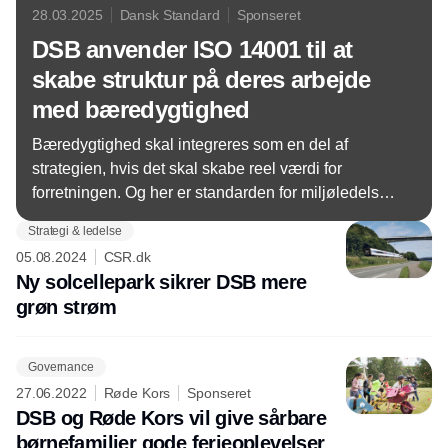
28.03.2025
Dansk Standard
Sponseret
DSB anvender ISO 14001 til at
skabe struktur på deres arbejde
med bæredygtighed
Bæredygtighed skal integreres som en del af
strategien, hvis det skal skabe reel værdi for
forretningen. Og her er standarden for miljøledelse
et anerkendt værktøj, som kan hjælpe
Strategi & ledelse
virksomheder med at skabe struktur på deres
05.08.2024
CSR.dk
arbejde med den grønne omstilling.
Ny solcellepark sikrer DSB mere
grøn strøm
Governance
27.06.2022
Røde Kors
Sponseret
DSB og Røde Kors vil give sårbare
børnefamilier gode ferieoplevelser