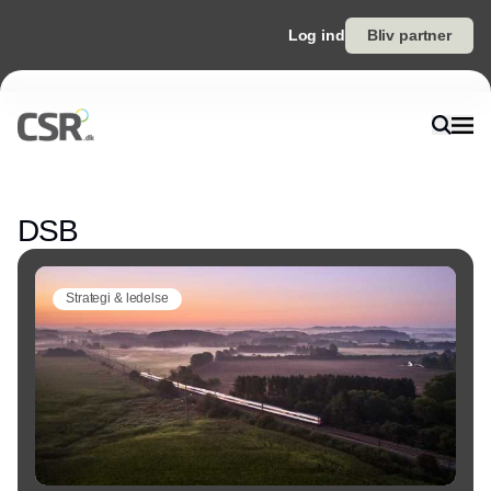
Log ind
Bliv partner
Annonce
DSB
Strategi & ledelse