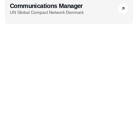
Communications Manager
UN Global Compact Network Denmark
Udgiver
Horisont Gruppen a/s
Strandlodsvej 44
2300 København S
Telefon:
53506060
www.horisontgruppen.dk
Indhold
Environment
Strategi og
Partnere
Governance
ledelse
RSS-feed