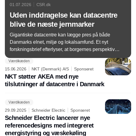
01.07.2026
CSR.dk
Uden inddragelse kan datacentre
blive de næste jernmarker
Gigantiske datacentre kan lægge pres på både
Danmarks elnet, miljø og lokalsamfund. Et nyt
forskningsbrief efterlyser, at borgernes perspektiv
inddrages tidligere og i langt højere grad.
Værdikæden
15.06.2026
NKT (Denmark) A/S
Sponseret
NKT støtter AKEA med nye
tilslutninger af datacentre i Danmark
Værdikæden
29.09.2025
Schneider Electric
Sponseret
Schneider Electric lancerer nye
referencedesigns med integreret
energistyring og væskekøling