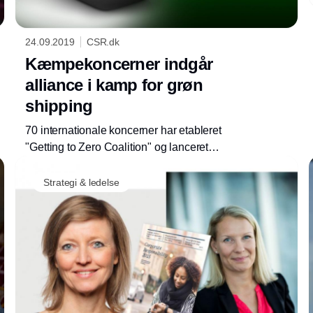
24.09.2019
CSR.dk
Kæmpekoncerner indgår
alliance i kamp for grøn
shipping
70 internationale koncerner har etableret
"Getting to Zero Coalition" og lanceret
samarbejdet under FN's klimatopmøde d. 23.
Annonce
september 2019. Tiltaget er et led i planen om
Strategi & ledelse
at halvere den maritime sektors CO2-udslip i
2050.