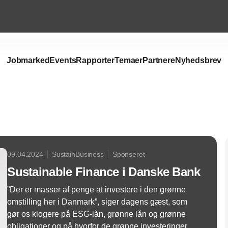
Jobmarked
Events
Rapporter
Temaer
Partnere
Nyhedsbrev
Annonce
09.04.2024
SustainBusiness
Sponseret
Sustainable Finance i Danske Bank
”Der er masser af penge at investere i den grønne
omstilling her i Danmark”, siger dagens gæst, som
gør os klogere på ESG-lån, grønne lån og grønne
obligationer og på hvorfor de grønne investeringer