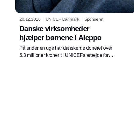
20.12.2016
UNICEF Danmark
Sponseret
Danske virksomheder
hjælper børnene i Aleppo
På under en uge har danskerne doneret over
5,3 millioner kroner til UNICEFs arbejde for
børnene i og omkring Aleppo. Næsten 20
procent af donationerne kommer fra danske
virksomheder.