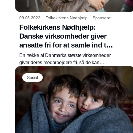
09.03.2022
Folkekirkens Nødhjælp
Sponseret
Folkekirkens Nødhjælp:
Danske virksomheder giver
ansatte fri for at samle ind til
Ukraine
En række af Danmarks største virksomheder
giver deres medarbejdere fri, så de kan
deltage i Folkekirkens Nødhjælps
landsindsamling søndag den 13. marts, hvor
Social
støtten går til mennesker på flugt i Ukraine.