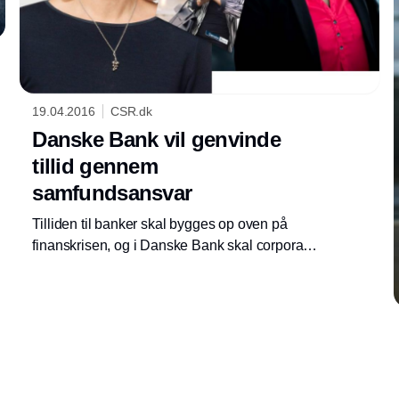
19.04.2016
CSR.dk
Danske Bank vil genvinde
tillid gennem
samfundsansvar
Tilliden til banker skal bygges op oven på
finanskrisen, og i Danske Bank skal corporate
responsibility hjælpe med at sikre, at det sker.
Men kommer de tæt nok på kernen? Ekspert
mener, at banker mangler også at se på etik
og rådgivning.