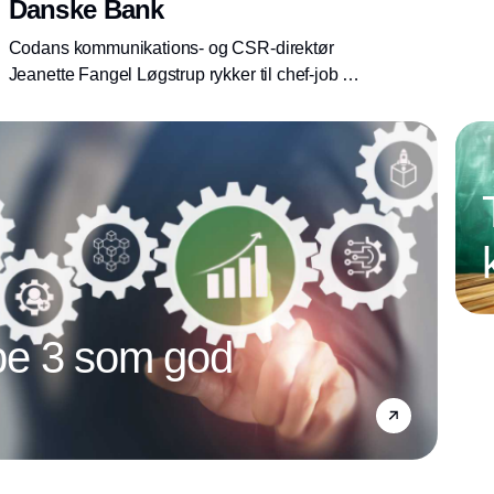
Danske Bank
Codans kommunikations- og CSR-direktør
Jeanette Fangel Løgstrup rykker til chef-job i
Danske Bank, hvor hun bliver ansvarlig for
Corporate Communication.
e 3 som god