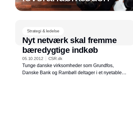
Strategi & ledelse
Nyt netværk skal fremme
bæredygtige indkøb
05.10.2012
CSR.dk
Tunge danske virksomheder som Grundfos,
Danske Bank og Rambøll deltager i et nyetableret
virksomhedsnetværk, der skal fremme indkøb af
miljømærkede produkter.