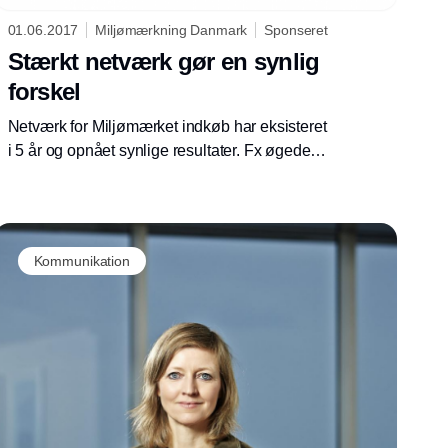
01.06.2017
Miljømærkning Danmark
Sponseret
Stærkt netværk gør en synlig
forskel
Netværk for Miljømærket indkøb har eksisteret
i 5 år og opnået synlige resultater. Fx øgede
medlemmerne andelen af miljømærkede
produkter og serviceydelser inden for 10
områder i driften fra 37 % i 2014 til 46 % i
2015. Men medlemmerne er ikke kun inde i
Kommunikation
en positiv udvikling. De er også positive over
for det udbytte, som de får ud af at være med i
netværket.