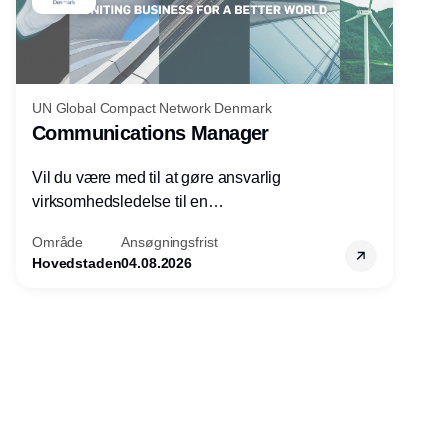
UN Global Compact Network Denmark
Communications Manager
Vil du være med til at gøre ansvarlig
virksomhedsledelse til en
konkurrencefordel for danske
Område
Ansøgningsfrist
virksomheder?
Hovedstaden
04.08.2026
Annonce
Udgiver