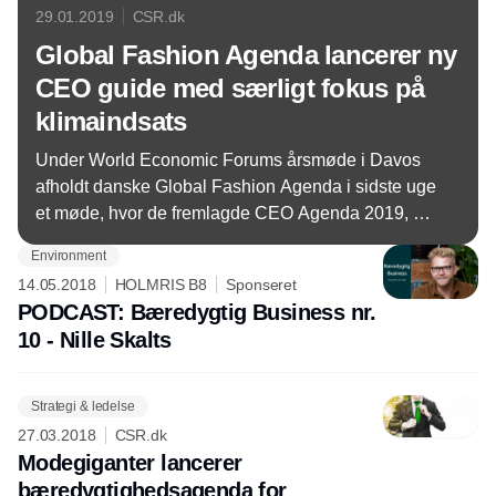
29.01.2019
CSR.dk
Global Fashion Agenda lancerer ny
CEO guide med særligt fokus på
klimaindsats
Under World Economic Forums årsmøde i Davos
afholdt danske Global Fashion Agenda i sidste uge
et møde, hvor de fremlagde CEO Agenda 2019, der
skal bane vej for en mere bæredygtig produktion i
Environment
den globale mode- og tøjindustri.
14.05.2018
HOLMRIS B8
Sponseret
PODCAST: Bæredygtig Business nr.
10 - Nille Skalts
Strategi & ledelse
27.03.2018
CSR.dk
Modegiganter lancerer
bæredygtighedsagenda for