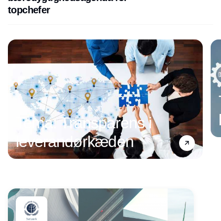
topchefer
Annonce
Tema: Transparens i
leverandørkæden
Annonce