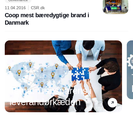
11.04.2016
CSR.dk
Coop mest bæredygtige brand i
Danmark
Annonce
Tema: Transparens i
leverandørkæden
Annonce
Annonce