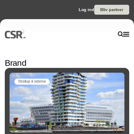
Log ind
Bliv partner
Annonce
Brand
Strategi & ledelse