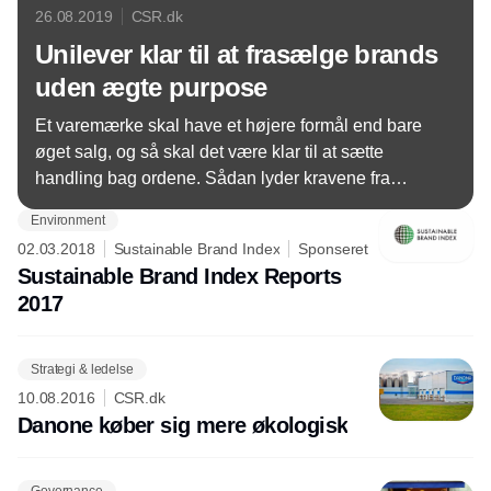
26.08.2019
CSR.dk
Unilever klar til at frasælge brands
uden ægte purpose
Et varemærke skal have et højere formål end bare
øget salg, og så skal det være klar til at sætte
handling bag ordene. Sådan lyder kravene fra
Unilevers topchef Alan Jope, der understreger, at
Environment
koncernen er klar til at skille sig af med brands, der
02.03.2018
Sustainable Brand Index
Sponseret
ikke kan leve op til dem.
Sustainable Brand Index Reports
2017
Strategi & ledelse
10.08.2016
CSR.dk
Danone køber sig mere økologisk
Governance