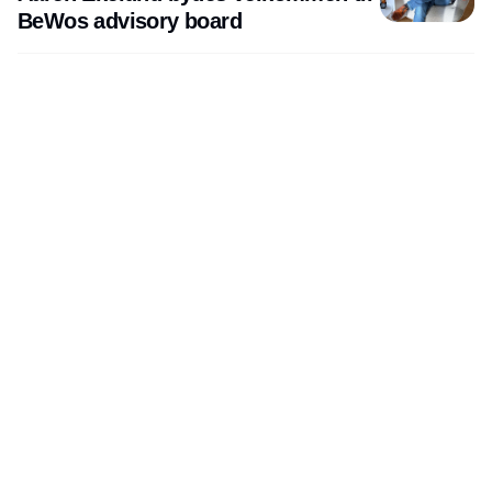
BeWos advisory board
Udgiver
Horisont Gruppen a/s
Strandlodsvej 44
2300 København S
Telefon:
53506060
www.horisontgruppen.dk
Indhold
Environment
Strategi og
Partnere
Governance
ledelse
RSS-feed
Kommunikation
Værdikæden
Nyhedsbrev
Rapportering
Rapporter og