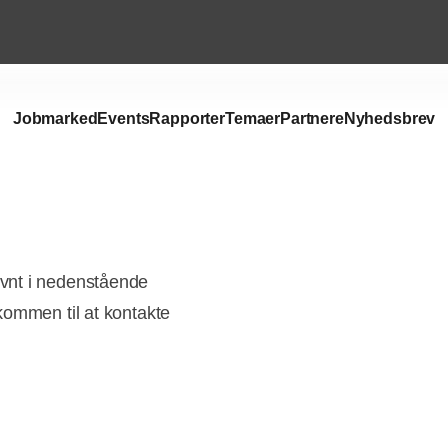
Jobmarked
Events
Rapporter
Temaer
Partnere
Nyhedsbrev
vnt i nedenstående
kommen til at kontakte