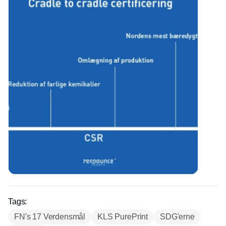
Tags:
FN's 17 Verdensmål
KLS PurePrint
SDG'erne