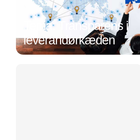
Tema: Transparens i
leverandørkæden