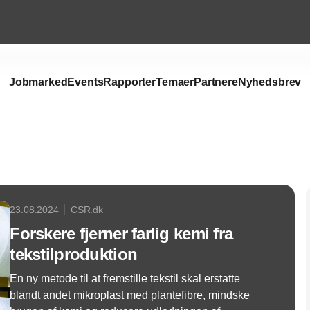
Jobmarked
Events
Rapporter
Temaer
Partnere
Nyhedsbrev
Annonce
23.08.2024
CSR.dk
Forskere fjerner farlig kemi fra
tekstilproduktion
En ny metode til at fremstille tekstil skal erstatte
blandt andet mikroplast med plantefibre, mindske