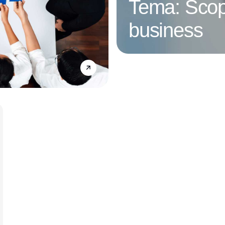
Tema: Scop
business
Annonce