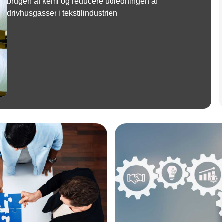
brugen af kemi og reducere udledningen af
drivhusgasser i tekstilindustrien
Annonce