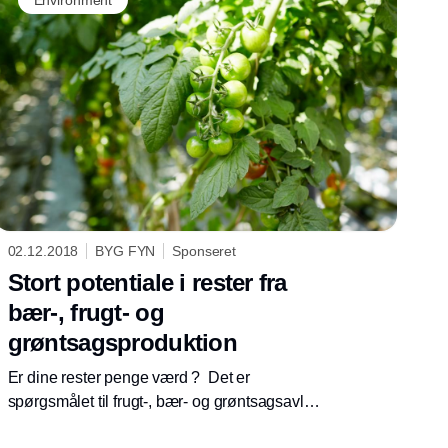
02.12.2018
BYG FYN
Sponseret
Stort potentiale i rester fra
bær-, frugt- og
grøntsagsproduktion
Er dine rester penge værd ? Det er
spørgsmålet til frugt-, bær- og grøntsagsavlere
i hele Danmark. Konferencen InnoRest sætter