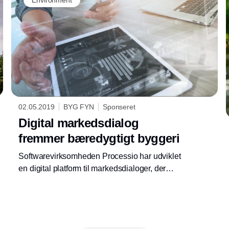
02.05.2019
BYG FYN
Sponseret
Digital markedsdialog
fremmer bæredygtigt byggeri
Softwarevirksomheden Processio har udviklet
en digital platform til markedsdialoger, der
skal fremme bæredygtigt byggeri. Arbejdet er
kulminationen på et tæt udviklingssamarbejde
med byggeklyngen MiljøForum Fyn.