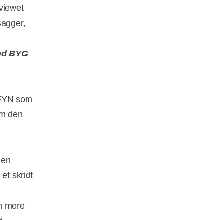
rviewet
Bagger,
med BYG
 FYN som
om den
len
et skridt
en mere