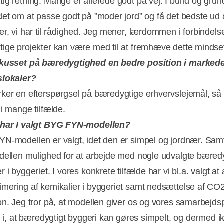
ig retning. Mange er allerede godt på vej. I bund og grun
det om at passe godt på ”moder jord” og få det bedste ud 
er, vi har til rådighed. Jeg mener, lærdommen i forbindel
ige projekter kan være med til at fremhæve dette mindse
okusset på bæredygtighed en bedre position i markede
slokaler?
ker en efterspørgsel på bæredygtige erhvervslejemål, så d
 i mange tilfælde.
 har I valgt BYG FYN-modellen?
N-modellen er valgt, idet den er simpel og jordnær. Samt
dellen mulighed for at arbejde med nogle udvalgte bæred
 i byggeriet. I vores konkrete tilfælde har vi bl.a. valgt at
mering af kemikalier i byggeriet samt nedsættelse af CO
on. Jeg tror på, at modellen giver os og vores samarbejds
ik i, at bæredygtigt byggeri kan gøres simpelt, og dermed i