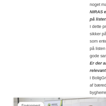
noget ma
NIRAS e
på list
I dette p
sikker p
som ente
på liste
gode sam
Er der a
relevan
I BoligG
af bæred
bygherre
Environment