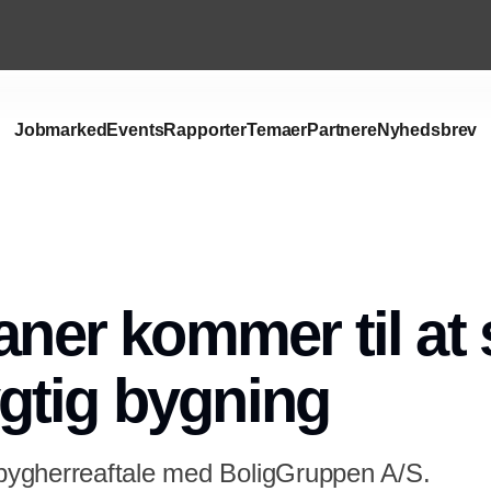
Jobmarked
Events
Rapporter
Temaer
Partnere
Nyhedsbrev
aner kommer til at s
gtig bygning
ygherreaftale med BoligGruppen A/S.