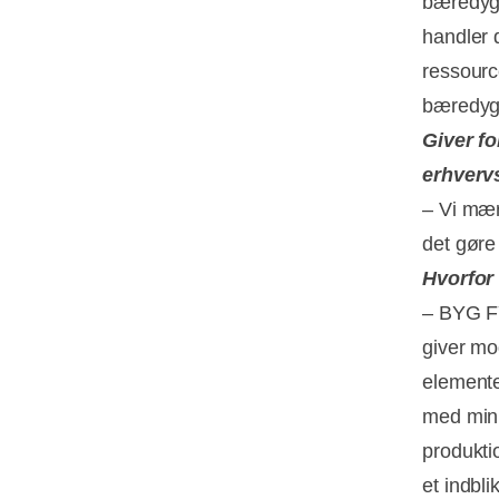
bæredygt
handler 
ressourc
bæredygt
Giver f
erhverv
– Vi mær
det gøre
Hvorfor
– BYG FY
giver mo
elementer
med mini
produkti
et indbl