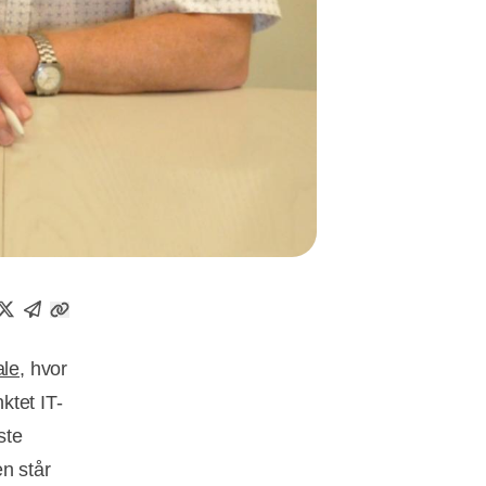
ale
, hvor
ktet IT-
ste
n står