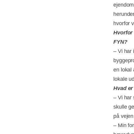
ejendoms
herunder
hvorfor 
Hvorfor
FYN?
– Vi har
byggepro
en lokal
lokale u
Hvad er 
– Vi har 
skulle ge
på vejen 
– Min for