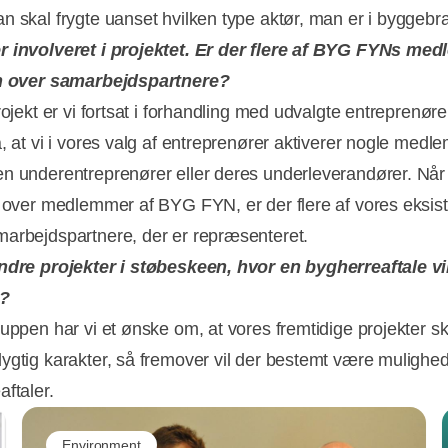
n skal frygte uanset hvilken type aktør, man er i byggebr
r involveret i projektet. Er der flere af BYG FYNs me
en over samarbejdspartnere?
rojekt er vi fortsat i forhandling med udvalgte entreprenøre
å, at vi i vores valg af entreprenører aktiverer nogle med
n underentreprenører eller deres underleverandører. Når 
n over medlemmer af BYG FYN, er der flere af vores eksis
arbejdspartnere, der er repræsenteret.
ndre projekter i støbeskeen, hvor en bygherreaftale v
t?
ruppen har vi et ønske om, at vores fremtidige projekter s
ygtig karakter, så fremover vil der bestemt være mulighed 
aftaler.
Environment