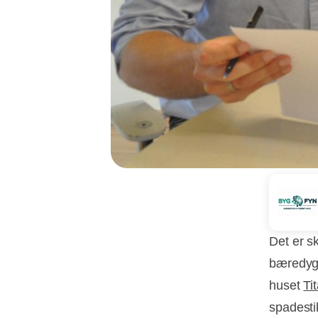
Det er s
bæredygt
huset
Ti
spadesti