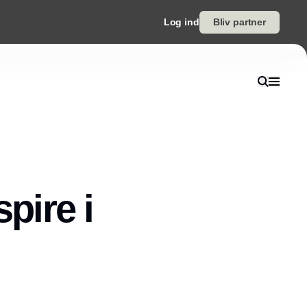
Log ind
Bliv partner
pire i