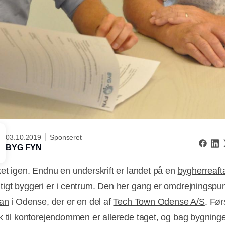
03.10.2019
Sponseret
BYG FYN
ket igen. Endnu en underskrift er landet på en
bygherreaft
igt byggeri er i centrum. Den her gang er omdrejningspun
tan
i Odense, der er en del af
Tech Town Odense A/S
. Før
k til kontorejendommen er allerede taget, og bag bygninge