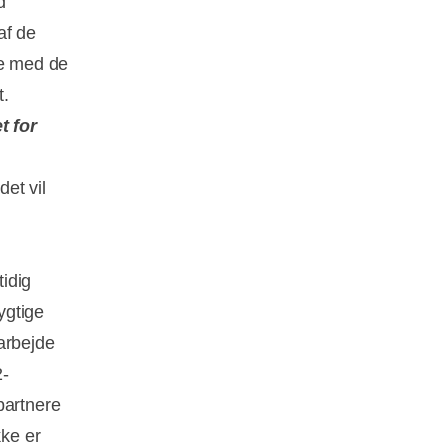
d
af de
se med de
t.
t for
et vil
idig
ygtige
 arbejde
2-
partnere
kke er