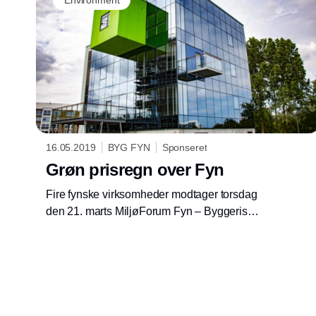
16.05.2019
BYG FYN
Sponseret
Grøn prisregn over Fyn
Fire fynske virksomheder modtager torsdag
den 21. marts MiljøForum Fyn – Byggeris
miljødiplom for at have medvirket i et byggeri,
der har fokus på miljøhensyn.