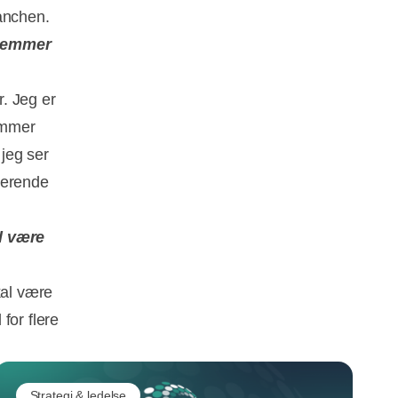
anchen.
dlemmer
r. Jeg er
lemmer
jeg ser
terende
il være
kal være
for flere
Strategi & ledelse