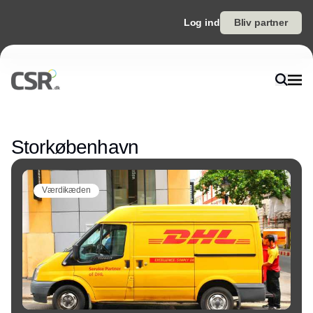
Log ind
Bliv partner
Annonce
Storkøbenhavn
Værdikæden