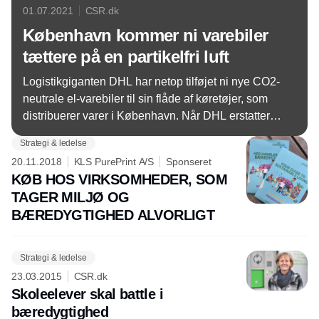
01.07.2021
CSR.dk
København kommer ni varebiler
tættere på en partikelfri luft
Logistikgiganten DHL har netop tilføjet ni nye CO2-
neutrale el-varebiler til sin flåde af køretøjer, som
distribuerer varer i København. Når DHL erstatter
dieseldrevne varebiler med elbilerne, er det ikke
Strategi & ledelse
kun med et mål om at sænke CO2-udledningerne,
20.11.2018
KLS PurePrint A/S
Sponseret
men også om at udlede færre farlige partikler til
KØB HOS VIRKSOMHEDER, SOM
gene for københavnerne.
TAGER MILJØ OG
BÆREDYGTIGHED ALVORLIGT
Strategi & ledelse
23.03.2015
CSR.dk
Skoleelever skal battle i
bæredygtighed