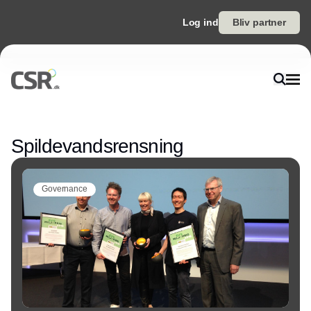
Log ind
Bliv partner
Annonce
Spildevandsrensning
Governance