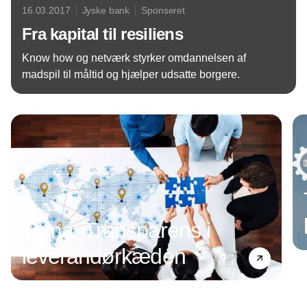
16.03.2017
Jyske bank
Sponseret
Fra kapital til resiliens
Know how og netværk styrker omdannelsen af
madspil til måltid og hjælper udsatte borgere.
Annonce
Tema: Transparens i
leverandørkæden