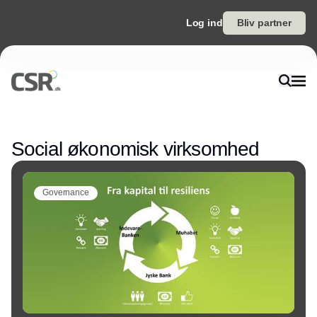
Log ind
Bliv partner
Annonce
Social økonomisk virksomhed
Governance