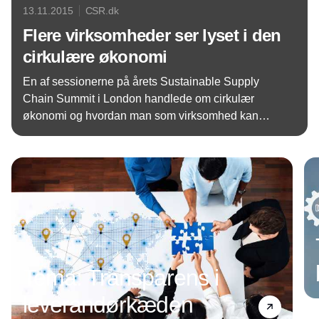
13.11.2015
CSR.dk
Flere virksomheder ser lyset i den
cirkulære økonomi
En af sessionerne på årets Sustainable Supply
Chain Summit i London handlede om cirkulær
økonomi og hvordan man som virksomhed kan
tænke de bagvedliggende principper ind i sin
Annonce
forsyningskæde. Tre ganske forskellige aktører
delte nogle af deres tanker om konceptet - og de er
positive.
Tema: Transparens i
leverandørkæden