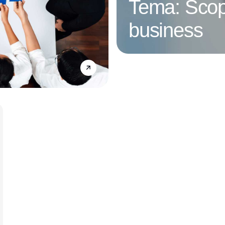
Tema: Scop
business
Annonce