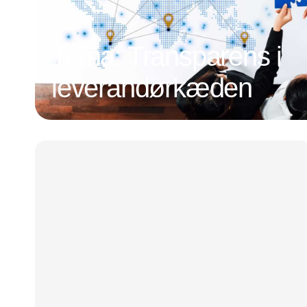
Tema: Transparens i
leverandørkæden