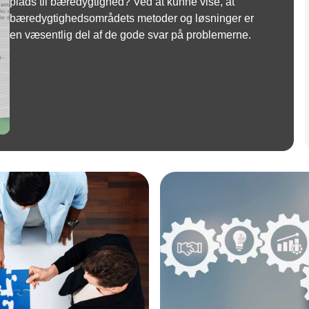
plads til bæredygtighed? Ved at kunne vise, at
bæredygtighedsområdets metoder og løsninger er
en væsentlig del af de gode svar på problemerne.
Annonce