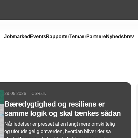
Jobmarked
Events
Rapporter
Temaer
Partnere
Nyhedsbrev
Annonce
29.05.2026
CSR.dk
Bæredygtighed og resiliens er
samme logik og skal tænkes sådan
Når ledelser er presset af en langt mere omskiftelig
og uforudsigelig omverden, hvordan bliver der så