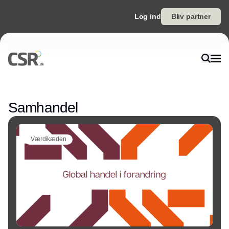
Log ind
Bliv partner
Annonce
Samhandel
Værdikæden