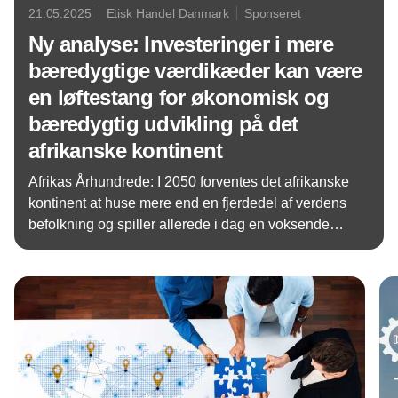
21.05.2025
Etisk Handel Danmark
Sponseret
Ny analyse: Investeringer i mere
bæredygtige værdikæder kan være
en løftestang for økonomisk og
bæredygtig udvikling på det
afrikanske kontinent
Afrikas Århundrede: I 2050 forventes det afrikanske
kontinent at huse mere end en fjerdedel af verdens
befolkning og spiller allerede i dag en voksende
rolle i den globale grønne omstilling. Alligevel
Annonce
udgør Danmarks samhandel med kontinentet kun
omkring 1% af vores samlede import og eksport –
markant under EU-gennemsnittet på cirka 3%.