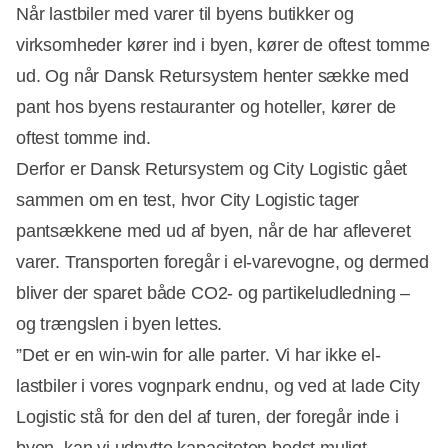
Når lastbiler med varer til byens butikker og
virksomheder kører ind i byen, kører de oftest tomme
ud. Og når Dansk Retursystem henter sække med
pant hos byens restauranter og hoteller, kører de
oftest tomme ind.
Derfor er Dansk Retursystem og City Logistic gået
sammen om en test, hvor City Logistic tager
pantsækkene med ud af byen, når de har afleveret
varer. Transporten foregår i el-varevogne, og dermed
bliver der sparet både CO2- og partikeludledning –
og trængslen i byen lettes.
”Det er en win-win for alle parter. Vi har ikke el-
lastbiler i vores vognpark endnu, og ved at lade City
Logistic stå for den del af turen, der foregår inde i
byen, kan vi udnytte kapaciteten bedst muligt.