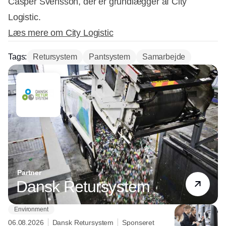
Casper Svensson, der er grundlægger af City
Logistic.
Læs mere om City Logistic
Tags:
Retursystem
Pantsystem
Samarbejde
Partner
Dansk Retursystem
Environment
06.08.2026
Dansk Retursystem
Sponseret