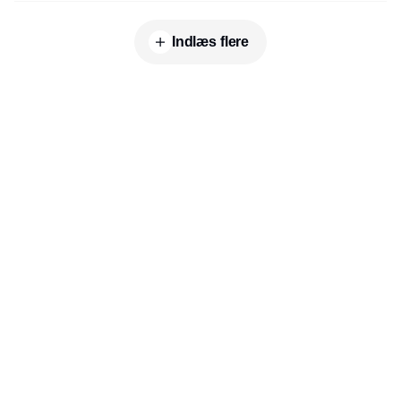
Indlæs flere
Udgiver
Horisont Gruppen a/s
Strandlodsvej 44
2300 København S
Telefon:
53506060
www.horisontgruppen.dk
Indhold
Environment
Strategi og
Partnere
Governance
ledelse
RSS-feed
Kommunikation
Værdikæden
Nyhedsbrev