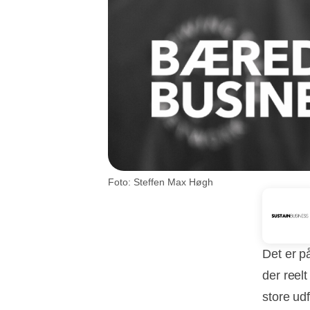
Foto: Steffen Max Høgh
Det er p
der reel
store ud