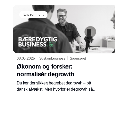
ambitioner har altid været en af de største
udfordringer.
Environment
08.05.2025
SustainBusiness
Sponseret
Økonom og forsker:
normalisér degrowth
Du kender sikkert begrebet degrowth – på
dansk afvækst. Men hvorfor er degrowth så
udskældt, og hvorfor fortsætter vi ikke bare
med den grønne vækst, som alverdens
økonomer og politiske ledere i årevis har
hyldet i kor?