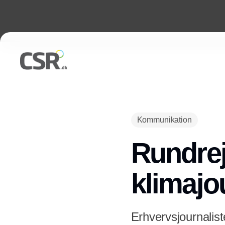
Kommunikation
Rundrej
klimajo
Erhvervsjournalist