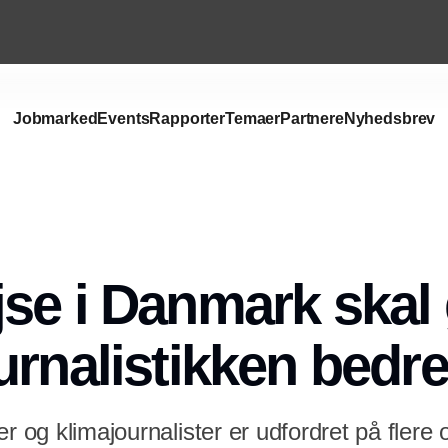
Jobmarked
Events
Rapporter
Temaer
Partnere
Nyhedsbrev
se i Danmark skal
urnalistikken bedre
er og klimajournalister er udfordret på flere