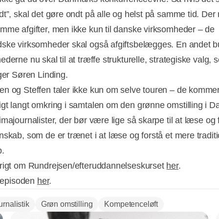
dt”, skal det gøre ondt på alle og helst på samme tid. Der
mme afgifter, men ikke kun til danske virksomheder – de
ske virksomheder skal også afgiftsbelægges. En andet bu
derne nu skal til at træffe strukturelle, strategiske valg,
iger Søren Linding.
n og Steffen taler ikke kun om selve touren – de komme
gt langt omkring i samtalen om den grønne omstilling i 
majournalister, der bør være lige så skarpe til at læse og 
nskab, som de er trænet i at læse og forstå et mere traditi
b.
rigt om Rundrejsen/efteruddannelseskurset
her
.
l episoden
her
.
urnalistik
Grøn omstilling
Kompetenceløft