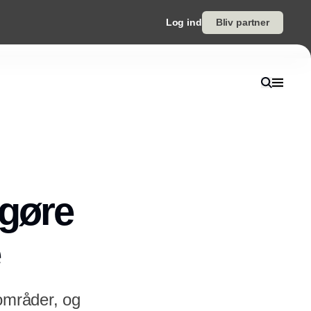
Log ind
Bliv partner
 gøre
 områder, og