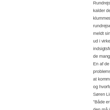
Rundrejs
kalder d
klummesk
rundrejs
meldt si
ud i virk
indsigtsf
de mange
En af de 
problems
at komme
og hvorf
Søren Li
”Både er
den må i