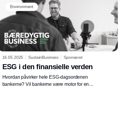
Environment
16.05.2025
SustainBusiness
Sponseret
ESG i den finansielle verden
Hvordan påvirker hele ESG-dagsordenen
bankerne? Vil bankerne være motor for en
mere bæredygtig fremtid, og hvordan vurderer
de kunderne ud fra et ESG-perspektiv efter
EU's Omnibus-pakke?