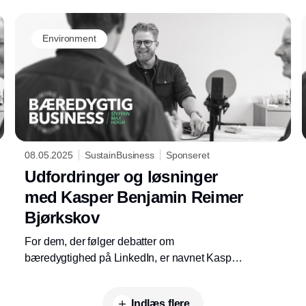
Environment
08.05.2025
SustainBusiness
Sponseret
Udfordringer og løsninger
med Kasper Benjamin Reimer
Bjørkskov
For dem, der følger debatter om
bæredygtighed på LinkedIn, er navnet Kasper
Benjamin Reimer Bjørkskov næppe ukendt.
Med skarpe kommentarer og faktabaserede
Indlæs flere