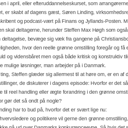
en i april, eller efteruddannelseskurset, som arrangørerne
et, er skabt af dagens gæst, Søren Linding, virksomhedsr
ribent og podcast-vært på Finans og Jyllands-Posten. 
en skal deltagerne, herunder Steffen Max Høgh som også
n deltagelse, bevæge sig væk fra gangene på Christiansb
eligheden, hvor den reelle grønne omstilling foregår og få 
uld og vidensbåret men også både kritisk og konstruktiv til
 mulige løsninger, man arbejder på i Danmark.
ting, Steffen glæder sig allermest til at høre om, er en af 
tillinger, de diskuterer i dagens episode: Hvorfor er det s
 til reel handling eller ægte forandring i den grønne omsti
or gør det så ondt på nogle?
nding har to bud på, hvorfor det er svært lige nu:
hvervsledere og politikere vil gerne den grønne omstillin
kke gå ud over Danmarks konkurrenceevne. Så hvis det s