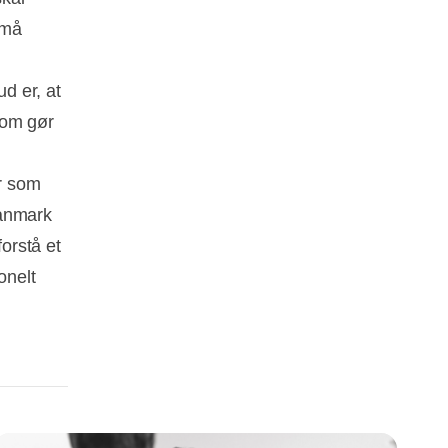
 må
d er, at
 som gør
r som
Danmark
forstå et
onelt