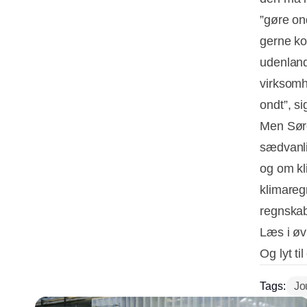
”gøre on
gerne ko
udenland
virksomhe
ondt”, s
Men Søre
sædvanli
og om kli
klimareg
regnska
Læs i øv
Og lyt ti
Tags:
Jo