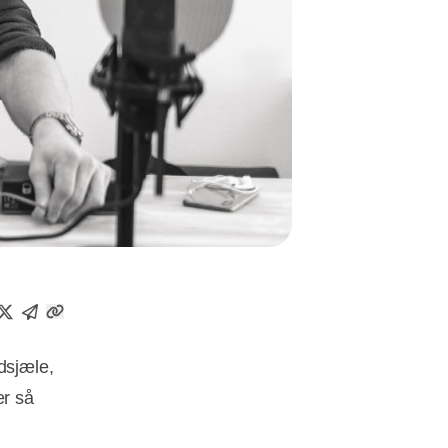
dsjæle,
er så