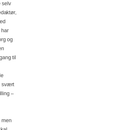
 selv
edaktør,
Med
 har
org og
en
gang til
de
å svært
lling –
g, men
kal