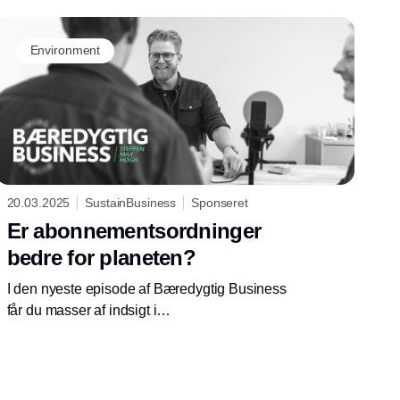
Environment
20.03.2025
SustainBusiness
Sponseret
Er abonnementsordninger
bedre for planeten?
I den nyeste episode af Bæredygtig Business
får du masser af indsigt i
abonnementsordninger. Hos SustainBusiness
har der været overvejelser om at ændre
virksomhedens ydelser til en
abonnementsmodel. Men er det en