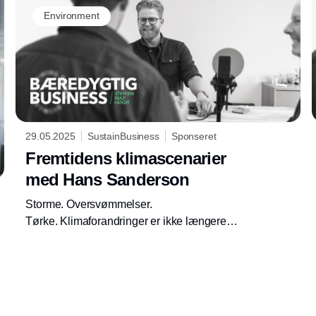
Environment
29.05.2025
SustainBusiness
Sponseret
Fremtidens klimascenarier
med Hans Sanderson
Storme. Oversvømmelser.
Tørke. Klimaforandringer er ikke længere
noget, der måske sker i fremtiden, de sker nu,
og intensiveres kun fremover.