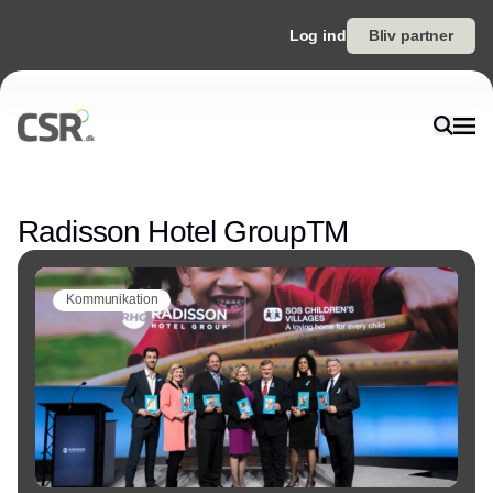
Log ind
Bliv partner
Annonce
Radisson Hotel GroupTM
Kommunikation