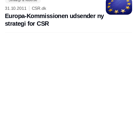
Strategi & ledelse
Annonce
31.10.2011
CSR.dk
Europa-Kommissionen udsender ny
strategi for CSR
Annonce
Udgiver
Horisont Gruppen a/s
Strandlodsvej 44
2300 København S
Telefon:
53506060
www.horisontgruppen.dk
Indhold
Environment
Strategi og
Partnere