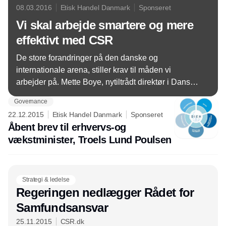
08.03.2016
Etisk Handel Danmark
Sponseret
Vi skal arbejde smartere og mere
effektivt med CSR
De store forandringer på den danske og
internationale arena, stiller krav til måden vi
arbejder på. Mette Boye, nytiltrådt direktør i Dansk
Initiativ for Etisk Handel, stiller skarpt på
Governance
udfordringer i dag med opfordring til at arbejde
22.12.2015
Etisk Handel Danmark
Sponseret
smartere og bedre.
Åbent brev til erhvervs-og
vækstminister, Troels Lund Poulsen
Strategi & ledelse
Regeringen nedlægger Rådet for
Samfundsansvar
25.11.2015
CSR.dk