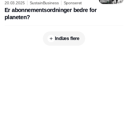
20.03.2025
SustainBusiness
Sponseret
Er abonnementsordninger bedre for
planeten?
Indlæs flere
Udgiver
Horisont Gruppen a/s
Strandlodsvej 44
2300 København S
Telefon:
53506060
www.horisontgruppen.dk