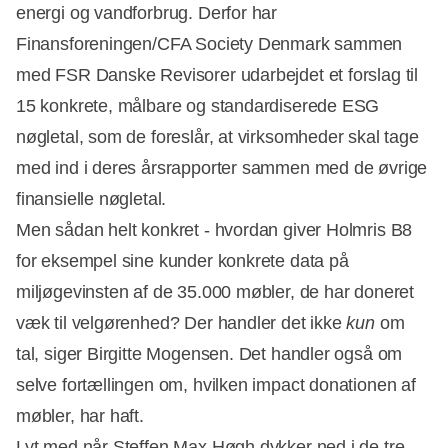
energi og vandforbrug. Derfor har
Finansforeningen/CFA Society Denmark sammen
med FSR Danske Revisorer udarbejdet et forslag til
15 konkrete, målbare og standardiserede ESG
nøgletal, som de foreslår, at virksomheder skal tage
med ind i deres årsrapporter sammen med de øvrige
finansielle nøgletal.
Men sådan helt konkret - hvordan giver Holmris B8
for eksempel sine kunder konkrete data på
miljøgevinsten af de 35.000 møbler, de har doneret
væk til velgørenhed? Der handler det ikke
kun
om
tal, siger Birgitte Mogensen. Det handler også om
selve fortællingen om, hvilken impact donationen af
møbler, har haft.
Lyt med når Steffen Max Høgh dykker ned i de tre