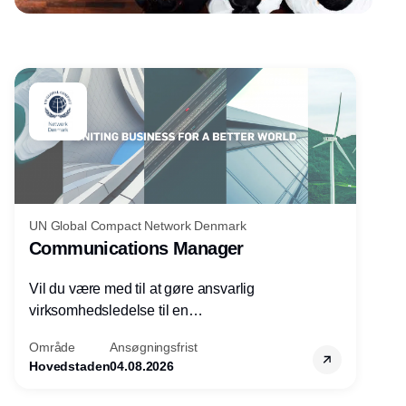
Annonce
UN Global Compact Network Denmark
Communications Manager
Vil du være med til at gøre ansvarlig
virksomhedsledelse til en
konkurrencefordel for danske
Område
Ansøgningsfrist
virksomheder?
Hovedstaden
04.08.2026