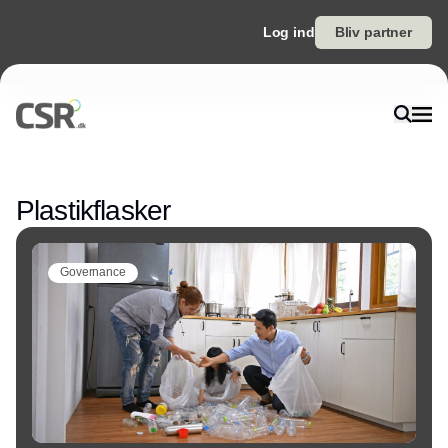
Log ind
Bliv partner
Annonce
Plastikflasker
Governance