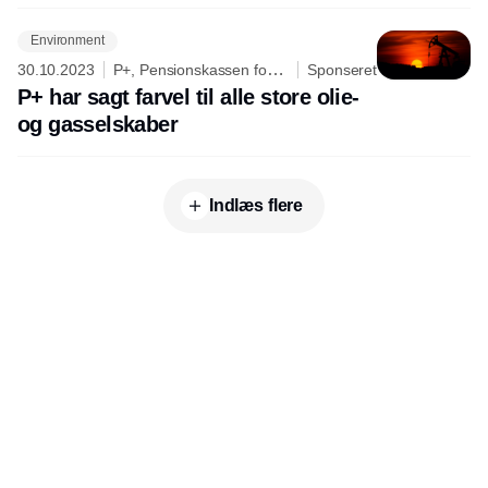
Environment
30.10.2023
P+, Pensionskassen for
Sponseret
Akademikere
P+ har sagt farvel til alle store olie-
og gasselskaber
Indlæs flere
Udgiver
Horisont Gruppen a/s
Strandlodsvej 44
2300 København S
Telefon:
53506060