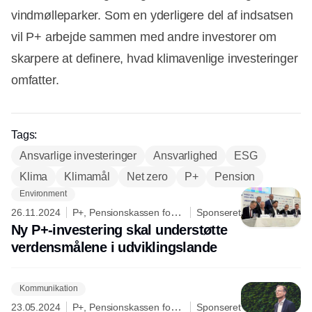
vindmølleparker. Som en yderligere del af indsatsen
vil P+ arbejde sammen med andre investorer om
skarpere at definere, hvad klimavenlige investeringer
omfatter.
Tags:
Ansvarlige investeringer
Ansvarlighed
ESG
Klima
Klimamål
Net zero
P+
Pension
Environment
26.11.2024
P+, Pensionskassen for
Sponseret
Akademikere
Ny P+-investering skal understøtte
verdensmålene i udviklingslande
Kommunikation
23.05.2024
P+, Pensionskassen for
Sponseret