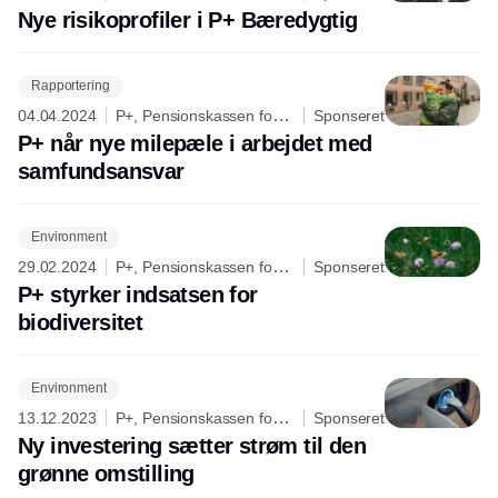
Akademikere
Nye risikoprofiler i P+ Bæredygtig
Rapportering
04.04.2024
P+, Pensionskassen for
Sponseret
Akademikere
P+ når nye milepæle i arbejdet med
samfundsansvar
Environment
29.02.2024
P+, Pensionskassen for
Sponseret
Akademikere
P+ styrker indsatsen for
biodiversitet
Environment
13.12.2023
P+, Pensionskassen for
Sponseret
Akademikere
Ny investering sætter strøm til den
grønne omstilling