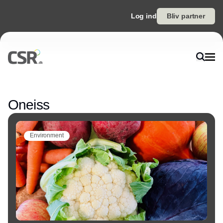
Log ind
Bliv partner
Annonce
Oneiss
Environment