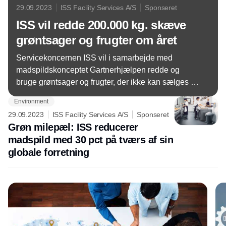
29.09.2023
ISS Facility Services A/S
Sponseret
ISS vil redde 200.000 kg. skæve
grøntsager og frugter om året
Servicekoncernen ISS vil i samarbejde med
madspildskonceptet Gartnerhjælpen redde og
bruge grøntsager og frugter, der ikke kan sælges i
supermarkeder på grund af udseende, i alle
Environment
koncernens kantiner. Forventningen er, at ISS kan
29.09.2023
ISS Facility Services A/S
Sponseret
redde i omegnen af 200.000 kg. frasorterede
Grøn milepæl: ISS reducerer
grøntsager og frugter om året.
madspild med 30 pct på tværs af sin
globale forretning
Annonce