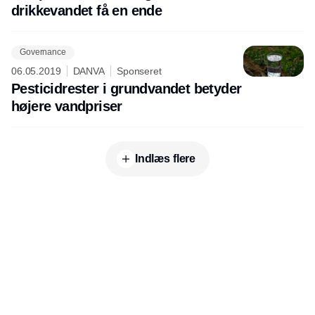
drikkevandet få en ende
Governance
06.05.2019
DANVA
Sponseret
Pesticidrester i grundvandet betyder
højere vandpriser
Indlæs flere
Udgiver
Horisont Gruppen a/s
Strandlodsvej 44
2300 København S