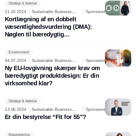
Strategi & ledelse
21.10.2024
Sustainable Business
Sponseret
Solutions ApS
Kortlægning af en dobbelt
væsentlighedsvurdering (DMA):
Nøglen til bæredygtig
værdiskabelse
Environment
04.07.2024
Sustainable Business
Sponseret
Solutions ApS
Ny EU-lovgivning skærper krav om
bæredygtigt produktdesign: Er din
virksomhed klar?
Strategi & ledelse
13.06.2024
Sustainable Business
Sponseret
Solutions ApS
Er din bestyrelse “Fit for 55”?
Rapportering