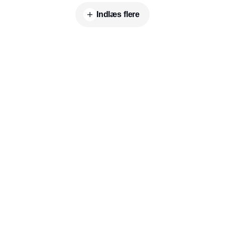
Indlæs flere
Udgiver
Horisont Gruppen a/s
Strandlodsvej 44
2300 København S
Telefon:
53506060
www.horisontgruppen.dk
Indhold
Environment
Strategi og
Partnere
Governance
ledelse
RSS-feed
Kommunikation
Værdikæden
Nyhedsbrev