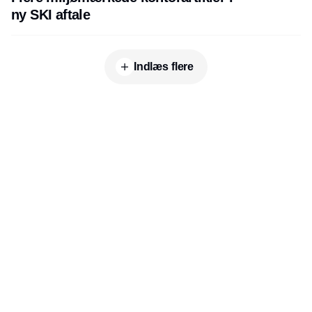
ny SKI aftale
Indlæs flere
Udgiver
Horisont Gruppen a/s
Strandlodsvej 44
2300 København S
Telefon:
53506060
www.horisontgruppen.dk
Indhold
Environment
Strategi og
Partnere