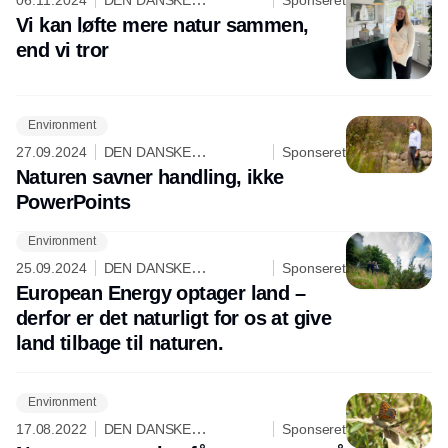
06.11.2024
DEN DANSKE
Sponseret
NATURFOND
Vi kan løfte mere natur sammen,
end vi tror
Environment
27.09.2024
DEN DANSKE
Sponseret
NATURFOND
Naturen savner handling, ikke
PowerPoints
Environment
Annonce
25.09.2024
DEN DANSKE
Sponseret
NATURFOND
European Energy optager land –
derfor er det naturligt for os at give
land tilbage til naturen.
Environment
17.08.2022
DEN DANSKE
Sponseret
NATURFOND