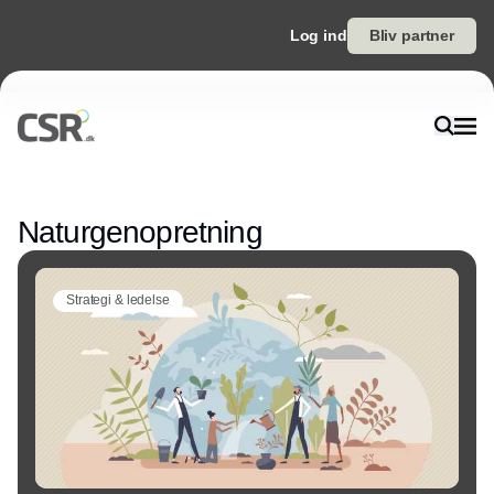
Log ind
Bliv partner
Annonce
Naturgenopretning
Strategi & ledelse