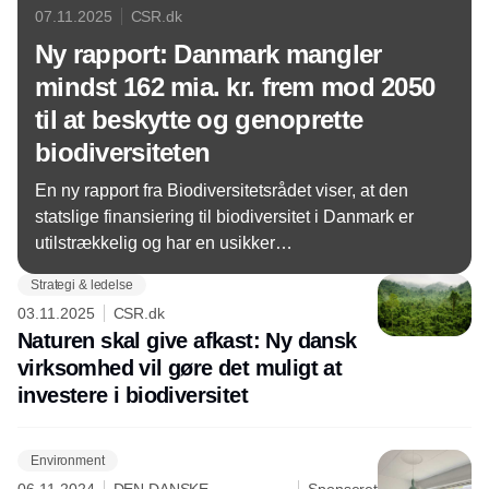
07.11.2025
CSR.dk
Ny rapport: Danmark mangler
mindst 162 mia. kr. frem mod 2050
til at beskytte og genoprette
biodiversiteten
En ny rapport fra Biodiversitetsrådet viser, at den
statslige finansiering til biodiversitet i Danmark er
utilstrækkelig og har en usikker
biodiversitetseffekt. Et markant løft og målretning af
Strategi & ledelse
finansieringen er nødvendig for at vende tabet af
03.11.2025
CSR.dk
biodiversitet til fremgang, og for at vi kan leve op til
Naturen skal give afkast: Ny dansk
vores internationale forpligtelser i EU og FN.
virksomhed vil gøre det muligt at
investere i biodiversitet
Environment