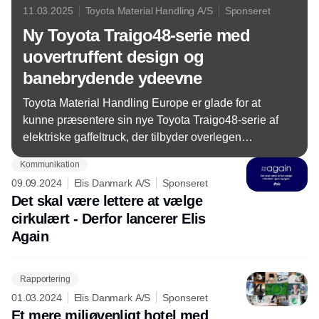
11.03.2025
Toyota Material Handling A/S
Sponseret
Ny Toyota Traigo48-serie med
uovertruffent design og
banebrydende ydeevne
Toyota Material Handling Europe er glade for at
kunne præsentere sin nye Toyota Traigo48-serie af
elektriske gaffeltruck, der tilbyder overlegen
ydeevne, uovertruffent design og et omfattende sæt
Kommunikation
funktioner, der sætter en ny standard for
09.09.2024
Elis Danmark A/S
Sponseret
materialehåndtering. Med 3- og 4-hjulede modeller
Det skal være lettere at vælge
i forskellige størrelser er Traigo48-serien
cirkulært - Derfor lancerer Elis
skræddersyet til at opfylde behovene hos kunder,
Again
der kræver alsidighed og produktivitet i forbindelse
med f.eks. læsning, aflæsning, stabling og
horisontal transport.
Rapportering
01.03.2024
Elis Danmark A/S
Sponseret
Et mere miljøvenligt hotel med