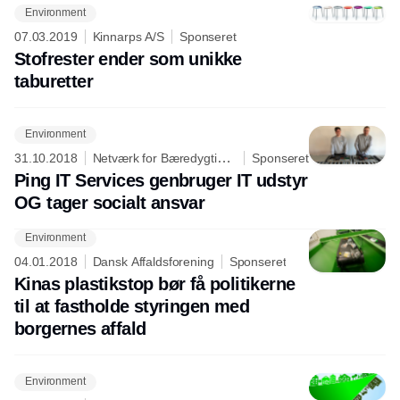
Environment
Annonce
07.03.2019
Kinnarps A/S
Sponseret
Stofrester ender som unikke
taburetter
Environment
31.10.2018
Netværk for Bæredygtig
Sponseret
Erhvervsudvikling i NordDanmark
Ping IT Services genbruger IT udstyr
OG tager socialt ansvar
Environment
04.01.2018
Dansk Affaldsforening
Sponseret
Kinas plastikstop bør få politikerne
til at fastholde styringen med
borgernes affald
Environment