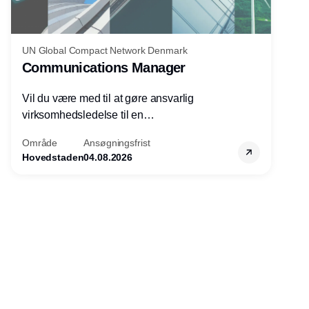
UN Global Compact Network Denmark
Communications Manager
Vil du være med til at gøre ansvarlig
virksomhedsledelse til en
konkurrencefordel for danske
Område
Ansøgningsfrist
virksomheder?
Hovedstaden
04.08.2026
Annonce
Udgiver
Horisont Gruppen a/s