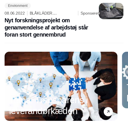
Environment
08.06.2022
BLÅKLÄDER
Sponseret
WORKWEAR ApS
Nyt forskningsprojekt om
genanvendelse af arbejdstøj står
foran stort gennembrud
Tema: Transparens i
leverandørkæden