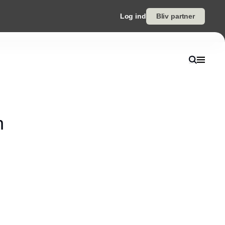
Log ind
Bliv partner
n