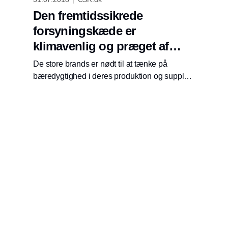
Den fremtidssikrede
forsyningskæde er
klimavenlig og præget af
samarbejde
De store brands er nødt til at tænke på
bæredygtighed i deres produktion og supply
chain for at mindske risici. Det kræver
samarbejde og investeringer i stor stil. Lykkes
det ikke, ser fremtiden usikker ud, mener bl.a.
Mars.