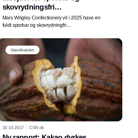
skovrydningsfri
forsyningskæde
Mars Wrigley Confectionery vil i 2025 have en
fuldt sporbar og skovrydningfri
forsyningskæde for kakao. Derfor lancerer
selskabet en række initiativer, i form af bl.a.
GPS-mapping, øget transparens og brug af
Værdikæden
tredjeparter, der skal realisere målet.
16.10.2017
CSR.dk
Ny rapport: Kakao dyrkes