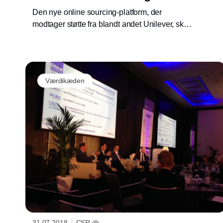
Den nye online sourcing-platform, der
modtager støtte fra blandt andet Unilever, skal
øge graden af social og grøn ansvarlighed i
regioner med råvareproduktion af globalt
efterspurgte fødevarer og materialer.
Værdikæden
31.07.2018
CSR.dk