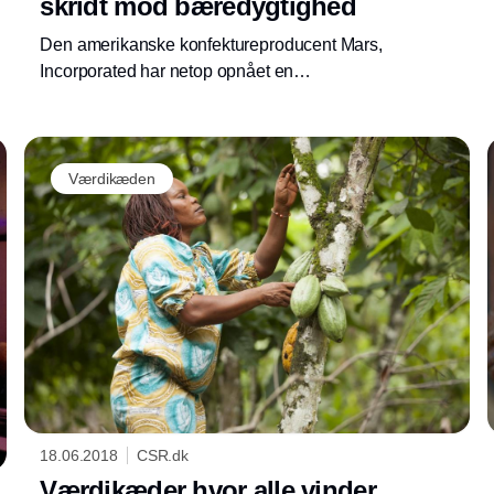
skridt mod bæredygtighed
Den amerikanske konfektureproducent Mars,
Incorporated har netop opnået en
skovrydningsfri forsyningskæde for palmeolie.
Det er lykkedes ved at forenkle
forsyningskæden markant. Virksomheden er
gået fra 1500 møller til under 100 – og målet
Værdikæden
er også at halvere dette antal inden udgangen
af 2022.
18.06.2018
CSR.dk
Værdikæder hvor alle vinder