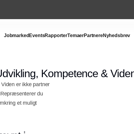
Jobmarked
Events
Rapporter
Temaer
Partnere
Nyhedsbrev
 Udvikling, Kompetence & Vide
Viden er ikke partner
. Repræsenterer du
mkring et muligt