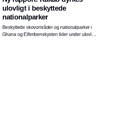
ulovligt i beskyttede
nationalparker
Beskyttede skovområder og nationalparker i
Ghana og Elfenbenskysten lider under ulovlig
kakaoproduktion, viser en undersøgelse fra
Mighty Earth. Chokoladeproducenterne skal
tage ansvar for deres forsyningskæder og
handle med det samme, mener
organisationen.