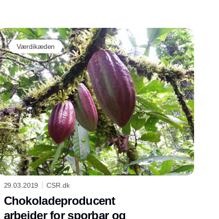
Værdikæden
29.03.2019
CSR.dk
Chokoladeproducent
arbejder for sporbar og