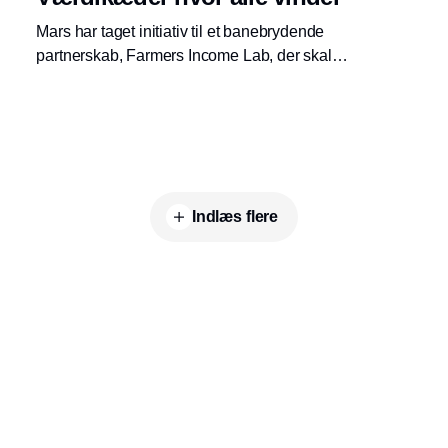
Mars har taget initiativ til et banebrydende
partnerskab, Farmers Income Lab, der skal
kortlægge de strukturelle årsager til fattigdom
blandt verdens småbønder og bidrage med
systemiske løsninger. Målet er, at alle
producenter i Mars’ leverandørkæder tjener
tilstrækkeligt til at kunne opretholde en
ordentlig levestandard.
Indlæs flere