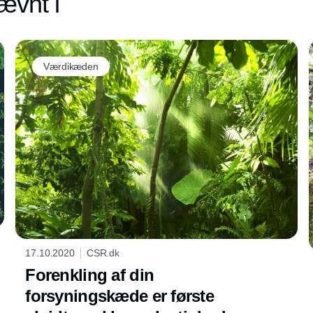
ævnt i
Værdikæden
17.10.2020
CSR.dk
Forenkling af din
forsyningskæde er første