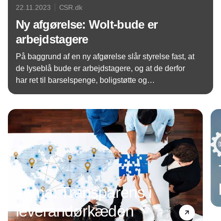
22.11.2023
CSR.dk
Ny afgørelse: Wolt-bude er
arbejdstagere
På baggrund af en ny afgørelse slår styrelse fast, at
de lyseblå bude er arbejdstagere, og at de derfor
har ret til barselspenge, boligstøtte og
kontanthjælp. Det er tredje gang, at en myndighed
Annonce
anser buddene som lønmodtagere og ikke
selvstændige, som Wolt hævder.
Tema: Transparens i
leverandørkæden