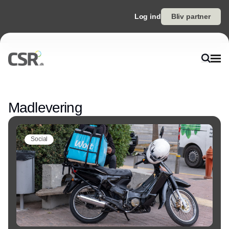
Log ind
Bliv partner
Annonce
Madlevering
Social