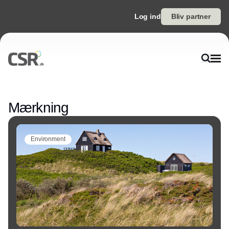
Log ind
Bliv partner
Annonce
Mærkning
Environment