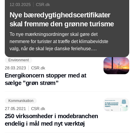
12.03.2025
CSR.dk
Nye bæredygtighedscertifikater
skal fremme den grønne turisme
To nye mærkningsordninger skal gøre det
nemmere for turister at træffe det klimabevidste
valg, når de skal leje danske feriehuse.
Brancheorganisation kalder ordningen "afgørende"
Environment
for den grønne omstilling.
28.03.2023
CSR.dk
Energikoncern stopper med at
sælge ”grøn strøm”
Kommunikation
27.05.2021
CSR.dk
250 virksomheder i modebranchen
endelig i mål med nyt værktøj