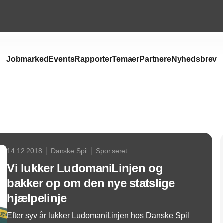
Jobmarked
Events
Rapporter
Temaer
Partnere
Nyhedsbrev
Annonce
14.12.2018
Danske Spil
Sponseret
Vi lukker LudomaniLinjen og
bakker op om den nye statslige
hjælpelinje
Efter syv år lukker LudomaniLinjen hos Danske Spil