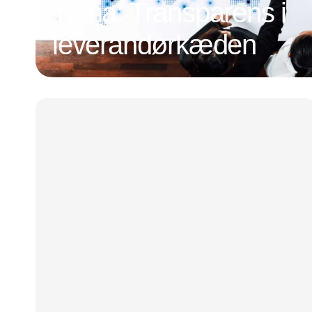
Tema: Transparens i
leverandørkæden