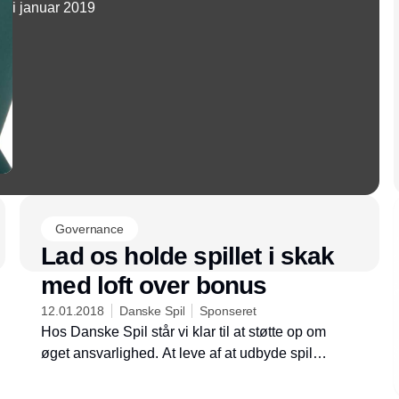
i januar 2019
Governance
Lad os holde spillet i skak
med loft over bonus
12.01.2018
Danske Spil
Sponseret
Hos Danske Spil står vi klar til at støtte op om
øget ansvarlighed. At leve af at udbyde spil
forpligter. Det er vi helt på det rene med, og hos os
er det klart, at der ikke er noget spil uden ansvar.