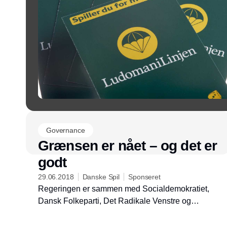
Governance
Grænsen er nået – og det er
godt
29.06.2018
Danske Spil
Sponseret
Regeringen er sammen med Socialdemokratiet,
Dansk Folkeparti, Det Radikale Venstre og
Socialistisk Folkeparti blevet enig om en politisk
aftale om at styrke forebyggelsen af ludomani.