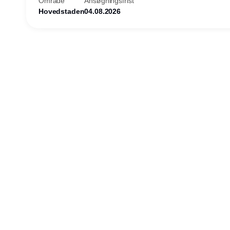
Område
Ansøgningsfrist
Hovedstaden
04.08.2026
Udgiver
Horisont Gruppen a/s