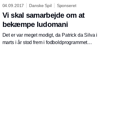
04.09.2017
Danske Spil
Sponseret
Vi skal samarbejde om at
bekæmpe ludomani
Det er var meget modigt, da Patrick da Silva i
marts i år stod frem i fodboldprogrammet
Onside, og fortalte hvordan spil på fodbold var
blevet alt andet end sjov og underholdning,
men havde overtaget en stor del af hans liv og
var blevet et problem.