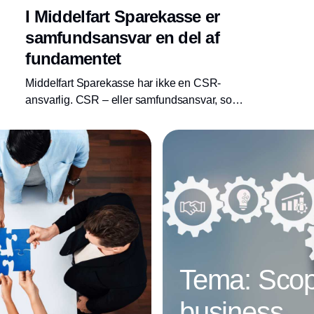
I Middelfart Sparekasse er
samfundsansvar en del af
fundamentet
Middelfart Sparekasse har ikke en CSR-
ansvarlig. CSR – eller samfundsansvar, som
de kalder det – er en del af
forretningsstrategien som skal drives af hele
organisationen og især lokalt.
Tema: Scop
business