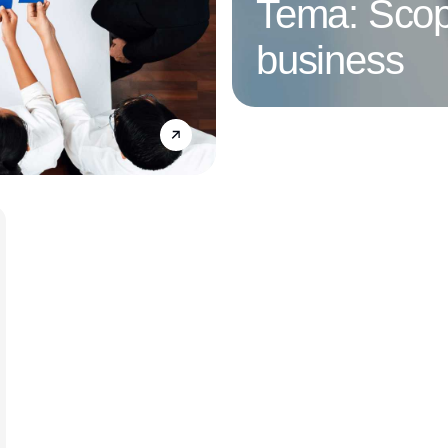
Tema: Scop
business
Annonce