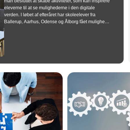
man besluttet at skabe aktiviteter, som kan inspirere
eleverne til at se mulighederne i den digitale
verden. I løbet af efteråret har skoleelever fra
Ballerup, Aarhus, Odense og Ålborg fået mulighed
for at programmere læringsrobotter på tværs af
KMD’s lokationer.
Annonce