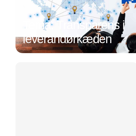
Tema: Transparens i
leverandørkæden