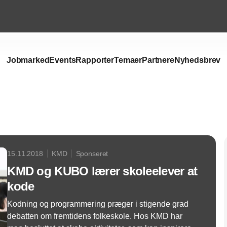
Jobmarked
Events
Rapporter
Temaer
Partnere
Nyhedsbrev
Annonce
15.11.2018
KMD
Sponseret
KMD og KUBO lærer skoleelever at
kode
Kodning og programmering præger i stigende grad
debatten om fremtidens folkeskole. Hos KMD har