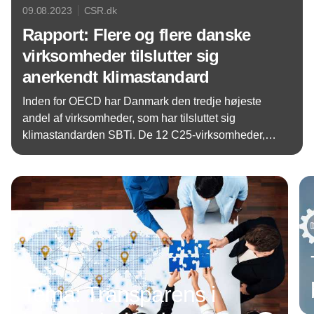
09.08.2023
CSR.dk
Rapport: Flere og flere danske
virksomheder tilslutter sig
anerkendt klimastandard
Inden for OECD har Danmark den tredje højeste
andel af virksomheder, som har tilsluttet sig
klimastandarden SBTi. De 12 C25-virksomheder,
der har fået valideret deres SBTi-målsætninger, vil
Annonce
frem mod 2030 reducere deres samlede udledning
med 147 millioner ton CO2e i alt. Det svarer til
næsten fire gange den samlede udledning i
Danmark i 2022, viser en ny undersøgelse fra PwC
og Axcelfuture.
Tema: Transparens i