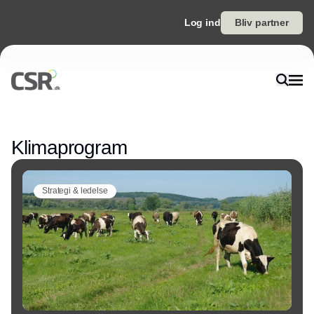
Log ind
Bliv partner
Annonce
Klimaprogram
Strategi & ledelse